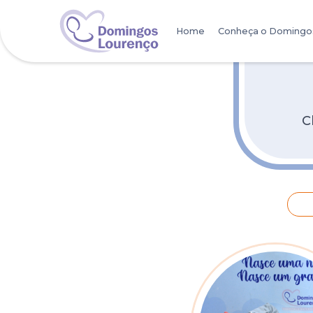
Home
Conheça o Domingo
Maternidade
Sala de Parto Hum
C
UTI Materna
UTI Neonatal
Emergência
Ambulatório
Convênios
Nascer – Plano Ma