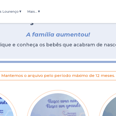
s Lourenço
Mais...
Berçário Virtual
Dúvidas comuns
A família aumentou!
anizado
Foto e Vídeo do bebê
lique e conheça os bebês que acabram de nasc
Mantemos o arquivo pelo período máximo de 12 meses.
ternidade