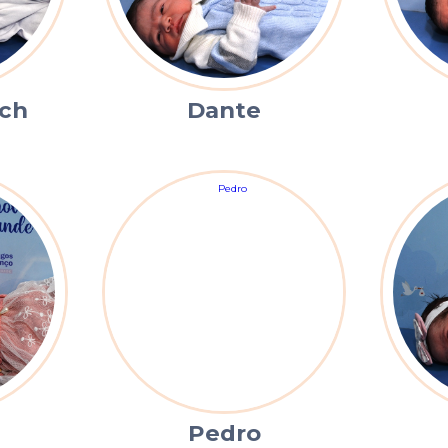
uch
Dante
Pedro